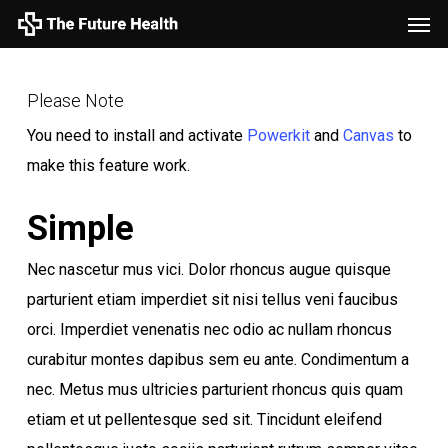
Men
Skip
to
main
Please Note
content
You need to install and activate
Powerkit
and
Canvas
to
make this feature work.
Simple
Nec nascetur mus vici. Dolor rhoncus augue quisque
parturient etiam imperdiet sit nisi tellus veni faucibus
orci. Imperdiet venenatis nec odio ac nullam rhoncus
curabitur montes dapibus sem eu ante. Condimentum a
nec. Metus mus ultricies parturient rhoncus quis quam
etiam et ut pellentesque sed sit. Tincidunt eleifend