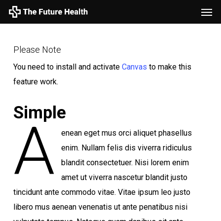
Men
Skip
to
main
Please Note
content
You need to install and activate
Canvas
to make this
feature work.
Simple
A
enean eget mus orci aliquet phasellus
enim. Nullam felis dis viverra ridiculus
blandit consectetuer. Nisi lorem enim
amet ut viverra nascetur blandit justo
tincidunt ante commodo vitae. Vitae ipsum leo justo
libero mus aenean venenatis ut ante penatibus nisi