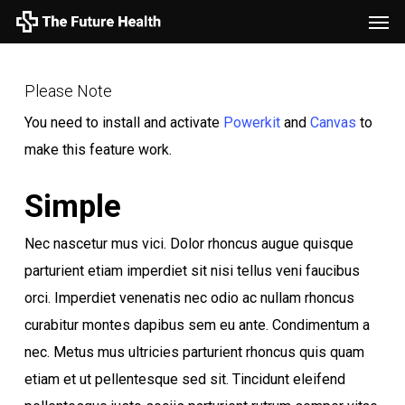
Men
Skip
to
main
Please Note
content
You need to install and activate
Powerkit
and
Canvas
to
make this feature work.
Simple
Nec nascetur mus vici. Dolor rhoncus augue quisque
parturient etiam imperdiet sit nisi tellus veni faucibus
orci. Imperdiet venenatis nec odio ac nullam rhoncus
curabitur montes dapibus sem eu ante. Condimentum a
nec. Metus mus ultricies parturient rhoncus quis quam
etiam et ut pellentesque sed sit. Tincidunt eleifend