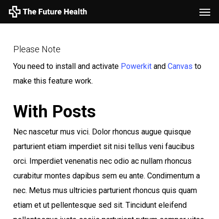
Men
Skip
to
main
Please Note
content
You need to install and activate
Powerkit
and
Canvas
to
make this feature work.
With Posts
Nec nascetur mus vici. Dolor rhoncus augue quisque
parturient etiam imperdiet sit nisi tellus veni faucibus
orci. Imperdiet venenatis nec odio ac nullam rhoncus
curabitur montes dapibus sem eu ante. Condimentum a
nec. Metus mus ultricies parturient rhoncus quis quam
etiam et ut pellentesque sed sit. Tincidunt eleifend